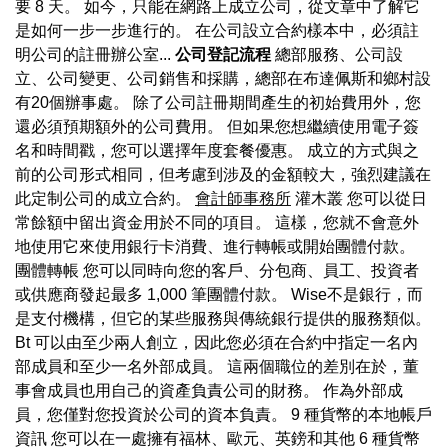
要 8 天。 如今，只能在網路上成立公司，從文章中了解它
是如何一步一步進行的。 在公司設立合約樣本中，必須註
明公司的註冊辦公室...
公司登記流程
總部服務、公司設
立、公司變更、公司銷售和採購，總部在布達佩斯和鄉村設
有20個辦事處。 除了公司註冊期間產生的初始費用外，您
還必須預期額外的公司費用。 但如果您想繼續使用電子簽
名和時間戳，您可以選擇年度套餐優惠。 成立的方式與之
前的公司形式相同，但考慮到涉及的金額較大，強烈建議在
此定制公司的成立合約。
會計師事務所
灌木叢 您可以從日
常餘額中留出資金用於不同的項目。 這樣，您就不會意外
地使用它來使用銀行卡消費、進行轉帳或開始團體付款。
團體轉帳 您可以同時向您的客戶、分包商、員工、投資者
或供應商發起最多 1,000 筆團體付款。 Wise不是銀行，而
是支付機構，但它的某些服務與傳統銀行提供的服務類似。
Bt 可以由至少兩人創立，因此您必須在合約中指定一名內
部成員和至少一名外部成員。 這兩個職位的差別在於，董
事會成員也用自己的資產負責公司的財務。 作為外部成
員，您僅對您投資於公司的資本負責。 9 種貨幣的本地帳戶
資訊 您可以在一處擁有福林、歐元、英鎊和其他 6 種貨幣