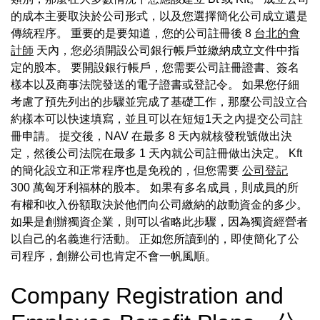
的成本主要取決於公司形式，以及您選擇簡化公司成立還是
傳統程序。 重要的是要知道，您的公司註冊後 8
台北的會
計師
天內，您必須開設公司銀行帳戶並繳納成立文件中指
定的股本。 要開設銀行帳戶，您需要公司註冊證書、簽名
樣本以及商事法院發送的電子證書或登記令。 如果您仔細
考慮了預先列出的步驟並完成了基礎工作，那麼公司設立合
約樣本可以快速填寫，並且可以在短短1天之內提交公司註
冊申請。 提交後，NAV 在最多 8 天內就核發稅號做出決
定，然後公司法院在最多 1 天內就公司註冊做出決定。 Kft
的簡化設立和正常程序也是免稅的，但您需要
公司登記
300 萬匈牙利福林的股本。 如果有多名成員，則成員的所
有權和收入份額取決於他們向公司繳納的啟動資金的多少。
如果是創辦獨資企業，則可以省略此步驟，因為獨資經營者
以自己的名義進行活動。 正如您所讀到的，即使簡化了公
司程序，創辦公司也肯定不會一帆風順。
Company Registration and