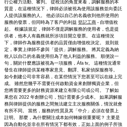
行公權力活動、審判。 從稅法的角度來看，調解服務的本
質是，在這種情況下，律師必須被視為使用該服務並向委託
人提供該服務的人。 他必須以自己的名義收到他所使用的
服務的發票，但同時為了客戶的利益
登記工商
- 自增值稅
起。 根據該規定，律師不僅是調解服務的使用者，也是提
供者，他本人有義務就所涉項目開立發票。 在這種情況
下，律師作為服務提供者的品質僅由增值稅決定。 規則規
定，事實上律師不參與「提供」調解服務。 將其定義為納
稅人以自己的名義使用但為了他人利益的服務。 順便說一
句，關於什麼應該被視為一項服務，Áfa tv。 這種情況通常
發生在律師提供某種專家意見、翻譯、私家偵探服務等。
如今創建公司非常容易，在某些情況下您甚至可以在線上完
成。 雖然您幾乎不需要任何啟動資金來創辦獨資企業，但
您將需要更多的財務資源來建立有限公司或公司。 了解如
果您在 2022 年創辦公司，預計需要多少成本。 如果調解服
務與律師提供的服務之間無法建立主次服務關係，情況就會
有所不同。 當然，服務的性質及其「中介」必須在發票上
註明。 那麼，為什麼關注成本如何轉嫁很重要呢？ 主要是
因為自動化並非在所有情況下都有效，正如上面的例子所強