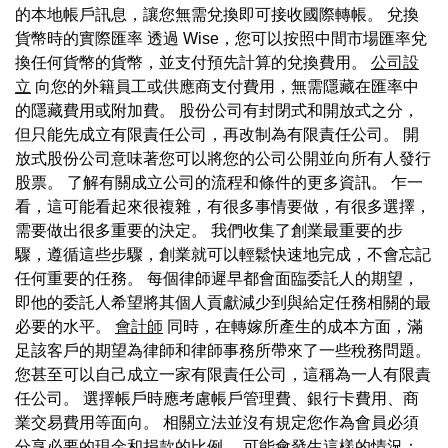
的本地帳戶訊息，讓您無需兌換即可接收國際轉帳。 兌換
貨幣時的實際匯率 透過 Wise，您可以按照中間市場匯率兌
換任何貨幣的貨幣，並支付預先計算的兌換費用。
公司設
立
向您的外籍員工或供應商支付費用，無需隱藏在匯率中
的隱藏費用或附加費。 股份公司有封閉式和開放式之分，
但只能先成立有限責任公司，再改制為有限責任公司。 開
放式股份公司意味著您可以將您的公司公開並向所有人發行
股票。 了解有關成立公司的流程和條件的更多資訊。 乍一
看，這可能看起來很複雜，有很多事情要做，有很多選擇，
需要做出很多重要的決定。 我們收集了創業最重要的步
驟，遵循這些步驟，創業就可以輕鬆快速地完成，不會忘記
任何重要的任務。 每個律師遲早都會面臨委託人的期望，
即他的委託人希望將其個人貢獻減少到與給定任務相關的最
必要的水平。
會計師
同時，在轉嫁所產生的成本方面，滿
足該客戶的期望為律師和律師事務所帶來了一些稅務問題。
您甚至可以自己成立一家有限責任公司，這稱為一人有限責
任公司。 選擇帳戶時應考慮帳戶管理費、銀行卡費用、商
業交易費用等面向。 相關立法並沒有規定您作為會員必須
分享必要的現金和捐款的比例。 可能會發生這樣的情況：