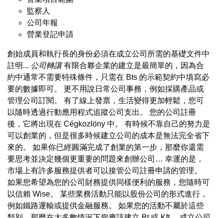
監察人
公司年報
營業登記申請
創始成員和執行長的身份必須在成立公司所需的基礎文件中
註明...
公司轉讓
有限合夥企業的建立是最簡單的，因為合
約中通常不需要特殊條件，只需在 Bts 的示範契約中填寫必
要的數據即可。 更不用說日常公司事務，例如採購產品或
管理公司訂閱。 有了線上發票，生活變得更加輕鬆，您可
以隨時透過行動應用程式追蹤公司支出。 您的公司註冊
後，它將出現在 Cégkozlöny 中。 有時候不靠自己的努力是
可以創業的，但是很多時候建立公司的成本是無法完全省下
來的。 如果你已經圓滿完成了創業的第一步，那麼你還需
要思考並決定幾個更重要的問題來創辦公司… 幸運的是，
市場上有許多服務提供者可以接管公司註冊申請的管理。
如果您希望為您的公司財務提供同樣便利的服務，您隨時可
以信賴 Wise。 某些業務活動只能以股份公司的形式進行，
例如鐵路運輸或提供金融服務。 如果您的活動不屬於這些
類別，那麼在大多數情況下您應該建立 Bt 或 Kft。 成立公司