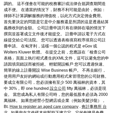
調的。 這不僅會在可能的稅務審計或法律合規調查期間造
成不便。 在適當的情況下，財務不利可能是由於，例如：
律師不計算調解服務的增值稅，以此方式決定佣金費用。
首先要決定的問題是它是中介服務還是所謂的這是透過結算
義務收到的金額。 公司註冊申請只有在律師在場的情況下
撰寫並簽署成立文件後才能提交。 註冊申請以電子方式在
線提交給公司法院。 您可以透過表格填寫程序填寫公司註
冊申請。 在匈牙利，這樣一個公認的程式是 eGov 或
Wolters Kluwer 軟體。 在提交之前，您應該在「檢查公司
表格」頁面上執行程式產生的XML文件，這可以避免您的申
請因填寫錯誤而被拒絕。 輕鬆開設帳戶 您可以透過快速、
簡單的線上註冊開設 Wise Business 帳戶。 不再去銀行，
使用用戶友好的網站或行動應用程式來管理您的公司財務。
要成立有限公司，您必須擁有至少 500 萬福林的資本，其
中 30%，即 one hundred
設立公司
fifty 萬福林，必須是現
金。 當您成為私人有限公司時，您的最低股本必須為 2000
萬福林。 如果您經營小型網店或企業（例如美髮沙龍），
Bt.
How to register an aged care company
.
會計事務所 台
北
. 如果您在文件樣本的幫助下建立它，它的創建是免費