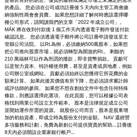
是基於良好的創意、優質的服務或滿足市場上未滿足的需求
的產品。 您必須在公司成功註冊後 5 天內向主管工商會繳
納強制性商會會員費。 如果您想詳細了解何時應該選擇哪
種公司形式，請閱讀我們的文章「2022 年成立公司」。
MÁK 將在收到付款後 1 個工作天內透過電子郵件發送付款
確認訊息。 您必須透過電子郵件將公司註冊申請發送至主
管縣公司法院。 以Rt.為例，必須繳納500萬股本，如果想
把公司推向股票市場，就必須轉型為開放的Rt.。 剩餘的
210 萬福林可以作為所謂的撥款，即非貨幣捐款。 貢獻可
以是智力資本、特許權使用費，甚至是資產或房地產，例如
公司辦公室或網站。 貢獻必須始終以您獲得它所花費的金
額來計算。 如果此後其價值有所下降，您必須請求審計師
或評估師的參與。 如果您不想在創始文件中包含任何特殊
條款，則應該選擇此選項。 在此頁面，您可以根據公司表
格找到商業公司設立文件範本。 股本是法律規定成立公司
並開始運作所需的資源。 就股份公司而言，股本是股東增
加的初始資產，即成立時為股份支付的金額。 NAV 還經營
多項服務和計劃，免費為新創公司提供寶貴的幫助... 註冊後
8天內必須開設企業家銀行帳戶...