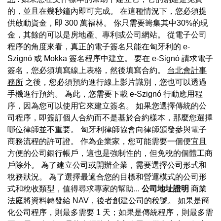
的，並且在幾秒鐘內即可完成。 在這種情況下，您必須提
供啟動資金，即 300 萬福林。 你只需要籌集其中30%的現
金，其餘的可以是房地產、專利或公司網站。 從電子公司
程序的角度來看，真正的電子簽名只能在匈牙利的 e-
Szignó 或 Mokka 簽名程序中建立。 要在 e-Signó 請求電子
簽名，您必須填寫線上表格，然後填寫合約。
台北會計事
務所
之後，您必須預約進行線上影片識別，您也可以透過
手機進行預約。 為此，您需要下載 e-Szignó 行動應用程
序，因為您可以使用它來建立簽名。 如果您選擇傳統的公
司程序，即簽訂個人合約而不是基於合約樣本，那麼您選擇
哪位律師並不重要。 匈牙利律師協會向律師頒發參與電子
商務流程的許可證。 作為企業家，您可能需要一個便宜且
方便的公司銀行帳戶，這也是強制性的，但免稅的個體工商
戶除外。 為了建立公司或開辦企業，需要選擇公司形式和
稅務狀況。 為了選擇最適合您的目標和營運模式的公司形
式和稅收類型，值得尋求專家的幫助...
公司地址證明
商業
法庭將資料轉發給 NAV，後者創建公司的稅號。 如果是簡
化公司程序，則最多需要 1 天；如果是傳統程序，則最多需